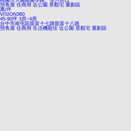
桃園市大園區園學路、學六街口
預售屋
住商用
近公園
景觀宅
重劃區
萬/坪
VISION360
45-90坪 3房~4房
台中市南屯區龍富十七路龍富十八路
預售屋
住商用
生活機能佳
近公園
景觀宅
重劃區