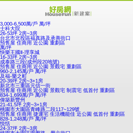
3,000-6,500萬/戶
萬/坪
士科大院
26-53坪 2房~3房
台北市北投區福真路及承善街口
預售屋
住商用
近公園
重劃區
萬/坪
快樂王國Ⅱ-理享城
16-33坪 2房~3房
成泰路三段(成州段20地號)
預售屋
住商用
近公園
景觀宅
重劃區
960-2,145萬/戶
萬/坪
及福-樂之町
20-39坪 2房~3+1房
新北市三重區元信一街
預售屋
住商用
近公園
景觀宅
制震宅
低首付
重劃區
834-1,699萬/戶
萬/坪
偉築新豐州
21-41.5坪 2房~3+1房
桃園市大園區青峰路二段117~129號
預售屋
住商用
捷運宅
生活機能佳
近公園
低首付
重劃區
828-1,248萬/戶
萬/坪
悦恬
24-37坪 2房~3房