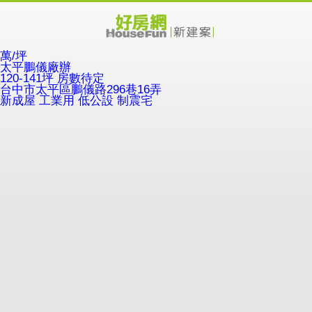
萬/坪
太平鵬儀廠辦
120-141坪 房數待定
台中市太平區鵬儀路296巷16弄
新成屋
工業用
低公設
制震宅