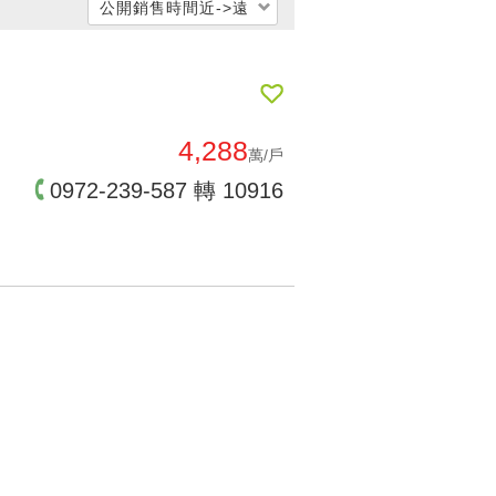
公開銷售時間近->遠
每坪單價低 → 高
每坪單價高 → 低
公開銷售時間遠->近
4,288
萬/戶
公開銷售時間近->遠
0972-239-587 轉 10916
交屋時間遠->近
交屋時間近->遠