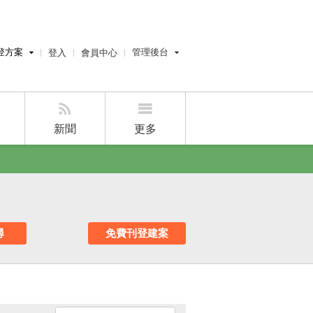
登方案
管理後台
登入
會員中心
費刊登
經紀人員管理後台
刊登
屋主管理後台
刊登
新聞
更多
好房APP
尋
免費刊登建案