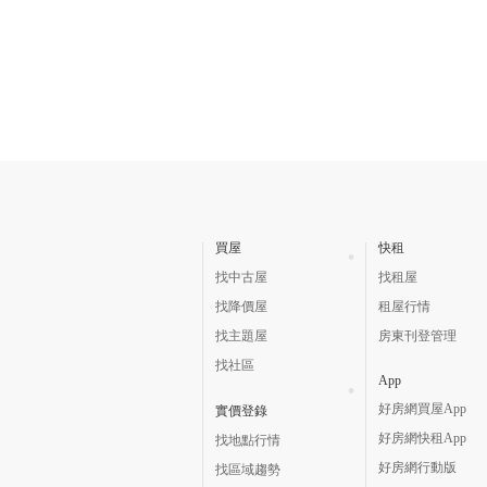
買屋
快租
找中古屋
找租屋
找降價屋
租屋行情
找主題屋
房東刊登管理
找社區
App
好房網買屋App
實價登錄
好房網快租App
找地點行情
好房網行動版
找區域趨勢