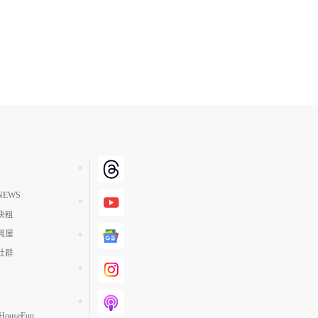
EWS
快租
買屋
社群
ouseFun