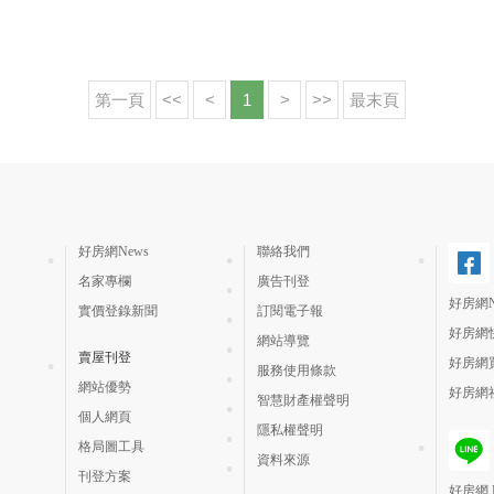
第一頁
<<
<
1
>
>>
最末頁
好房網News
聯絡我們
名家專欄
廣告刊登
好房網N
實價登錄新聞
訂閱電子報
好房網
網站導覽
賣屋刊登
好房網
服務使用條款
網站優勢
好房網
智慧財產權聲明
個人網頁
隱私權聲明
格局圖工具
資料來源
刊登方案
好房網 H