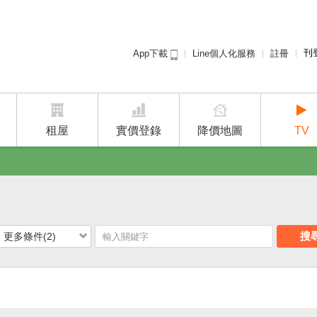
刊
Line個人化服務
註冊
App下載
租屋免
廣告
建案
租屋
實價登錄
降價地圖
TV
搜
更多條件(2)