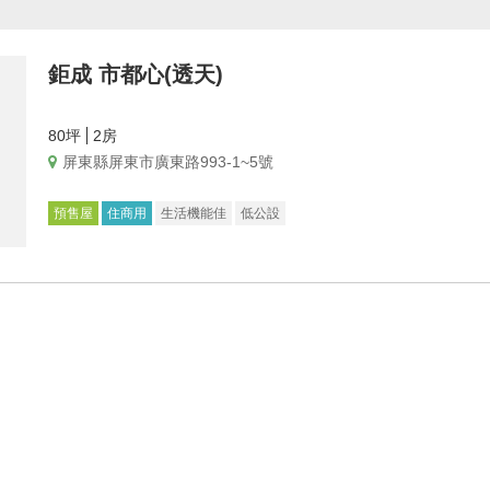
鉅成 市都心(透天)
80坪
2房
屏東縣屏東市廣東路993-1~5號
預售屋
住商用
生活機能佳
低公設