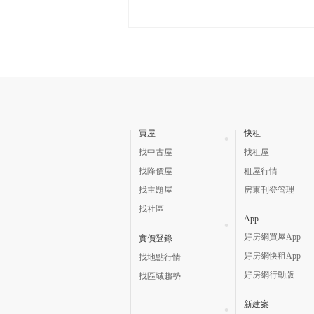
買屋
快租
找中古屋
找租屋
找降價屋
租屋行情
找主題屋
房東刊登管理
找社區
App
好房網買屋App
實價登錄
好房網快租App
找地點行情
好房網行動版
找區域趨勢
新建案