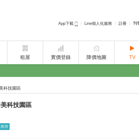
刊
Line個人化服務
註冊
App下載
租屋免
廣告
建案
租屋
實價登錄
降價地圖
TV
 泰美科技園區
 泰美科技園區
工商用