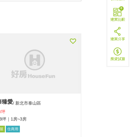
0
泰臻愛
新北市泰山區
/坪
39坪
｜1房~3房
屋
住商用