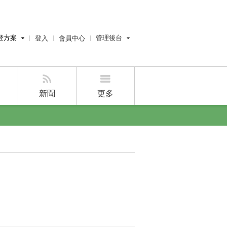
登方案
管理後台
登入
會員中心
費刊登
經紀人員管理後台
刊登
屋主管理後台
刊登
新聞
更多
好房APP