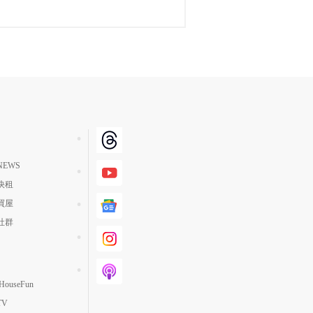
EWS
快租
買屋
社群
ouseFun
TV