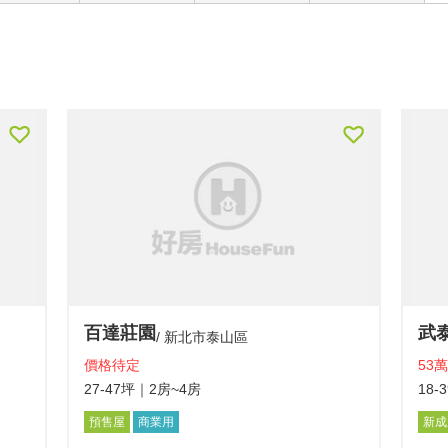
百達莊園
武
新北市泰山區
價格待定
53萬
27-47坪
｜2房~4房
18-
預售屋
商業用
新成