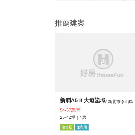
推薦建案
新潤A5 II 大道鎏域
新北市泰山區
54-57萬/坪
25-42坪
｜4房
預售屋
住商用