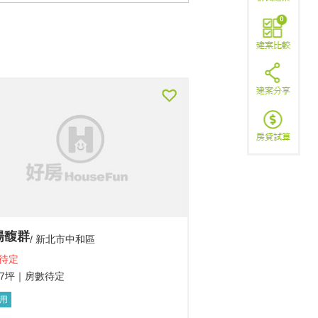
0
揚馥群
新北市中和區
待定
47坪
｜房數待定
用