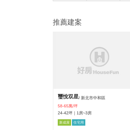
推薦建案
璽悅双星
新北市中和區
58-65萬/坪
24-42坪
｜1房~3房
新成屋
住宅用