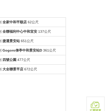
到
全家中和平順店
62公尺
到
全聯福利中心中和宜安
137公尺
到
捷運景安站
651公尺
到
Gogoro俥亭中和景安站D
361公尺
到
四號公園
477公尺
到
大全聯景平店
672公尺