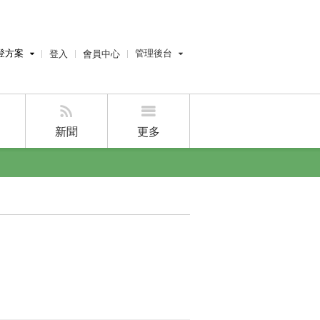
登方案
管理後台
登入
會員中心
費刊登
經紀人員管理後台
刊登
屋主管理後台
刊登
新聞
更多
好房APP