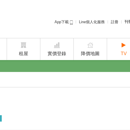
刊
Line個人化服務
註冊
App下載
租屋免
廣告
建案
租屋
實價登錄
降價地圖
TV
用