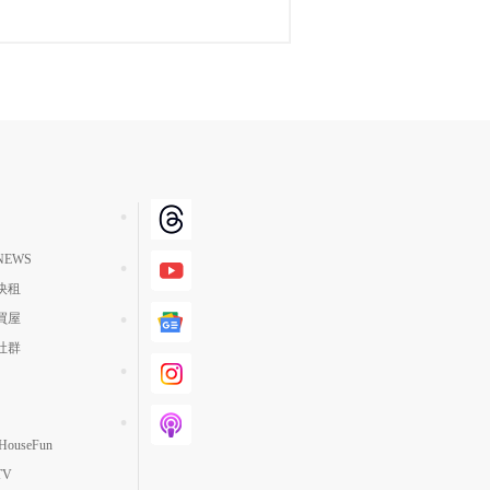
EWS
快租
買屋
社群
ouseFun
TV