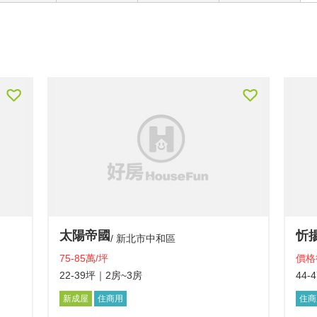
太陽帝國
忻
新北市中和區
75-85萬/坪
價格
22-39坪
｜2房~3房
44-
新成屋
住商用
住商