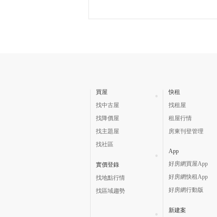
買屋
快租
找中古屋
找租屋
找降價屋
租屋行情
找主題屋
房東刊登管理
找社區
App
好房網買屋App
實價登錄
好房網快租App
找地點行情
好房網行動版
找區域趨勢
新建案